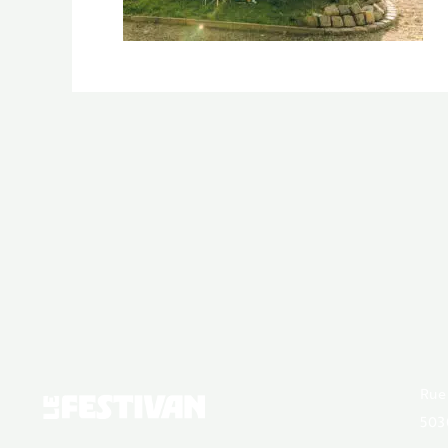
Rue
503