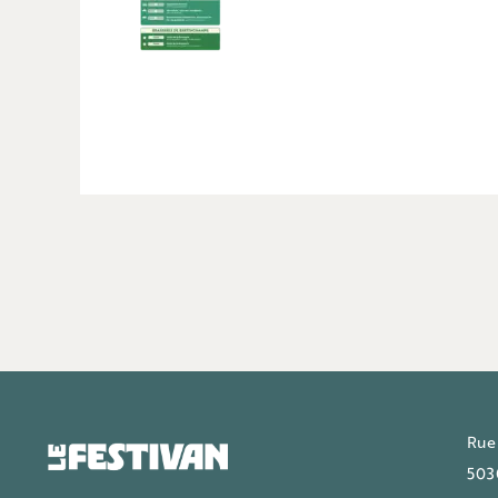
Rue
503