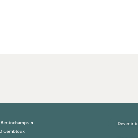
 Bertinchamps, 4
Devenir b
0 Gembloux