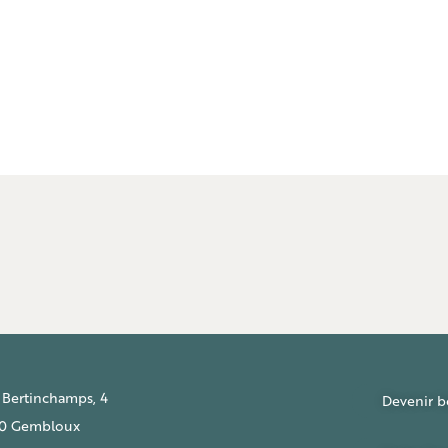
 Bertinchamps, 4
Devenir b
0 Gembloux