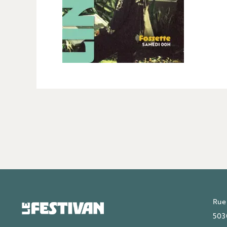
Rue
503