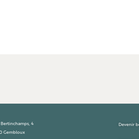
 Bertinchamps, 4
Devenir b
0 Gembloux