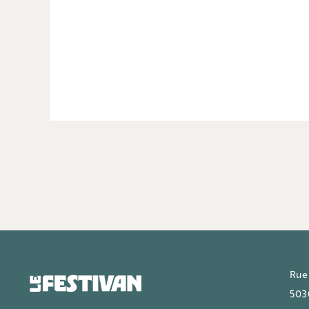
Rue
503